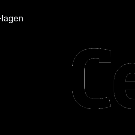
-lagen
g