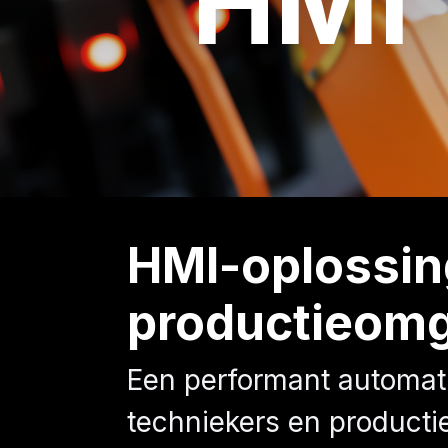
HMI
HMI-oplossing
productieom
Een performant automati
techniekers en product