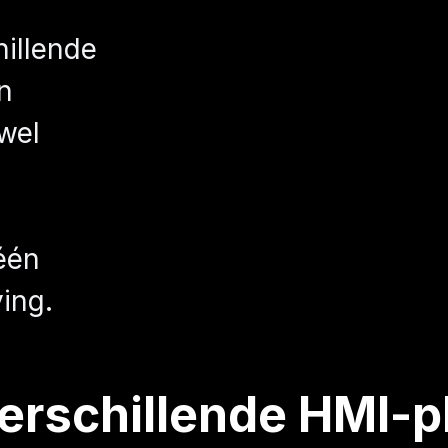
illende
en
wel
één
ing.
verschillende HMI-