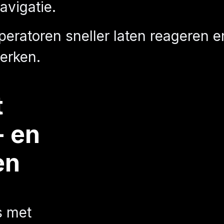
avigatie.
peratoren sneller laten reageren e
erken.
t
 en
en
s met