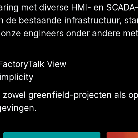
varing met diverse HMI- en SCADA
an de bestaande infrastructuur, s
 onze engineers onder andere met
FactoryTalk View
implicity
zowel greenfield-projecten als opt
evingen.