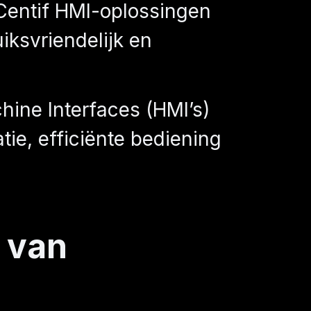
 Centif HMI-oplossingen
iksvriendelijk en
ne Interfaces (HMI’s)
tie, efficiënte bediening
e van